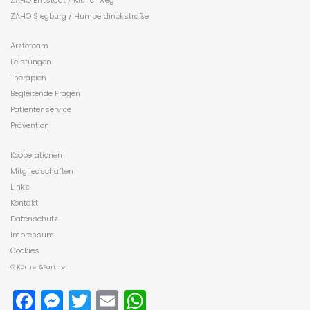
ZAHO Siegburg / Humperdinckstraße
Ärzteteam
Leistungen
Therapien
Begleitende Fragen
Patientenservice
Prävention
Kooperationen
Mitgliedschaften
Links
Kontakt
Datenschutz
Impressum
Cookies
© Körner&Partner
Facebook
Messenger
Twitter
Email
WhatsApp