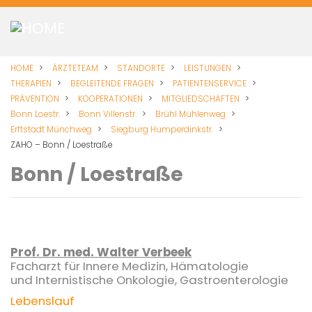
Direkt
zum
Inhalt
HOME
ÄRZTETEAM
STANDORTE
LEISTUNGEN
THERAPIEN
BEGLEITENDE FRAGEN
PATIENTENSERVICE
PRÄVENTION
KOOPERATIONEN
MITGLIEDSCHAFTEN
Bonn Loestr.
Bonn Villenstr.
Brühl Mühlenweg
Erftstadt Münchweg
Siegburg Humperdinkstr.
ZAHO – Bonn / Loestraße
Bonn / Loestraße
Prof. Dr. med. Walter Verbeek
Facharzt für Innere Medizin, Hämatologie
und Internistische Onkologie, Gastroenterologie
Lebenslauf