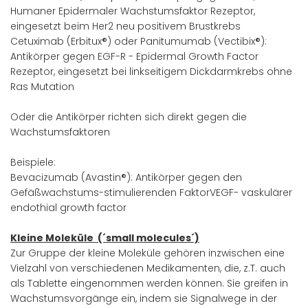
Humaner Epidermaler Wachstumsfaktor Rezeptor,
eingesetzt beim Her2 neu positivem Brustkrebs
Cetuximab (Erbitux®) oder Panitumumab (Vectibix®):
Antikörper gegen EGF-R - Epidermal Growth Factor
Rezeptor, eingesetzt bei linkseitigem Dickdarmkrebs ohne
Ras Mutation
Oder die Antikörper richten sich direkt gegen die
Wachstumsfaktoren
Beispiele:
Bevacizumab (Avastin®): Antikörper gegen den
Gefäßwachstums-stimulierenden FaktorVEGF- vaskulärer
endothial growth factor
Kleine Moleküle (´small molecules´)
Zur Gruppe der kleine Moleküle gehören inzwischen eine
Vielzahl von verschiedenen Medikamenten, die, z.T. auch
als Tablette eingenommen werden können. Sie greifen in
Wachstumsvorgänge ein, indem sie Signalwege in der