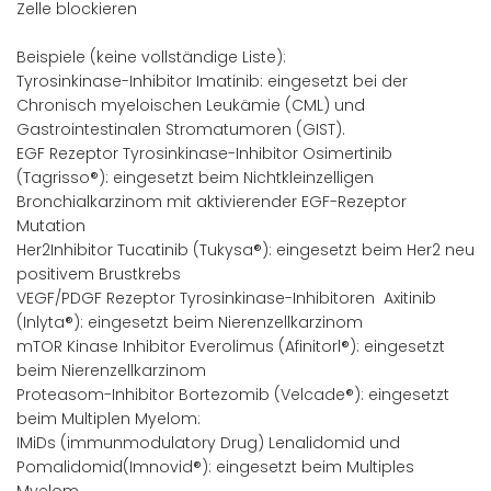
Zelle blockieren
Beispiele (keine vollständige Liste):
Tyrosinkinase-Inhibitor Imatinib: eingesetzt bei der
Chronisch myeloischen Leukämie (CML) und
Gastrointestinalen Stromatumoren (GIST).
EGF Rezeptor Tyrosinkinase-Inhibitor Osimertinib
(Tagrisso®): eingesetzt beim Nichtkleinzelligen
Bronchialkarzinom mit aktivierender EGF-Rezeptor
Mutation
Her2Inhibitor Tucatinib (Tukysa®): eingesetzt beim Her2 neu
positivem Brustkrebs
VEGF/PDGF Rezeptor Tyrosinkinase-Inhibitoren Axitinib
(Inlyta®): eingesetzt beim Nierenzellkarzinom
mTOR Kinase Inhibitor Everolimus (Afinitorl®): eingesetzt
beim Nierenzellkarzinom
Proteasom-Inhibitor Bortezomib (Velcade®): eingesetzt
beim Multiplen Myelom:
IMiDs (immunmodulatory Drug) Lenalidomid und
Pomalidomid(Imnovid®): eingesetzt beim Multiples
Myelom