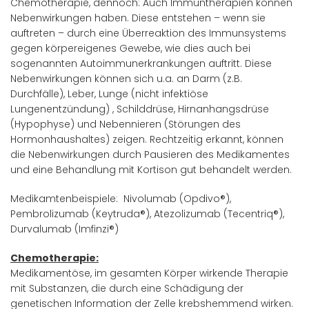
Chemotherapie, dennoch: Auch Immuntherapien können
Nebenwirkungen haben. Diese entstehen – wenn sie
auftreten – durch eine Überreaktion des Immunsystems
gegen körpereigenes Gewebe, wie dies auch bei
sogenannten Autoimmunerkrankungen auftritt. Diese
Nebenwirkungen können sich u.a. an Darm (z.B.
Durchfälle), Leber, Lunge (nicht infektiöse
Lungenentzündung) , Schilddrüse, Hirnanhangsdrüse
(Hypophyse) und Nebennieren (Störungen des
Hormonhaushaltes) zeigen. Rechtzeitig erkannt, können
die Nebenwirkungen durch Pausieren des Medikamentes
und eine Behandlung mit Kortison gut behandelt werden.
Medikamtenbeispiele: Nivolumab (Opdivo®),
Pembrolizumab (Keytruda®), Atezolizumab (Tecentriq®),
Durvalumab (Imfinzi®)
Chemotherapie:
Medikamentöse, im gesamten Körper wirkende Therapie
mit Substanzen, die durch eine Schädigung der
genetischen Information der Zelle krebshemmend wirken.