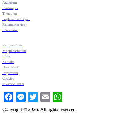
Ärzteteam
Leistungen
Therapien
Begleitende Fragen
Patientenservice
Prävention
Kooperationen
Mitgliedschaften
Links
Kontakt
Datenschutz
Impressum
Cookies
© Körner&Partner
Facebook
Messenger
Twitter
Email
WhatsApp
Copyright © 2026. All rights reserved.