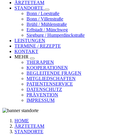
ÄRZTETEAM
STANDORTE
Toggle
Bonn / Loestraße
submenu
Bonn / Villenstraße
Brühl / Mühlenstraße
Erftstadt / Münchweg
Siegburg / Humperdinckstraße
LEISTUNGEN
TERMINE / REZEPTE
KONTAKT
MEHR
Toggle
THERAPIEN
submenu
KOOPERATIONEN
BEGLEITENDE FRAGEN
MITGLIEDSCHAFTEN
PATIENTENSERVICE
DATENSCHUTZ
PRÄVENTION
IMPRESSUM
HOME
ÄRZTETEAM
Pfadnavigation
STANDORTE