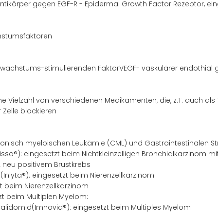
ntikörper gegen EGF-R - Epidermal Growth Factor Rezeptor, ei
chstumsfaktoren
wachstums-stimulierenden FaktorVEGF- vaskulärer endothial g
ne Vielzahl von verschiedenen Medikamenten, die, z.T. auch al
Zelle blockieren
 Chronisch myeloischen Leukämie (CML) und Gastrointestinalen 
isso®): eingesetzt beim Nichtkleinzelligen Bronchialkarzinom m
r2 neu positivem Brustkrebs
(Inlyta®): eingesetzt beim Nierenzellkarzinom
zt beim Nierenzellkarzinom
zt beim Multiplen Myelom:
lidomid(Imnovid®): eingesetzt beim Multiples Myelom