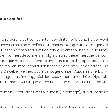
kurz erklärt
ird bereits seit Jahrzehnten von Ärzten erforscht. Bis vor wen
nsystems eine manifeste Krebserkrankung zurückdrängen oder 
. Dieser Mechanismus wurde teilweise entschlüsselt. Neue Me
den können. Besonders erfolgreich wird diese Therapie bei s
kungen wird diese Behandlung nun als Ersttherapie oder im Fal
och: Auch Immuntherapien können Nebenwirkungen haben. Dies
 Gewebe, wie dies auch bei sogenannten Autoimmunerkrankung
tiöse Lungenentzündung) , Schilddrüse, Hirnanhangsdrüse (Hypo
nen die Nebenwirkungen durch Pausieren des Medikamentes und
umab (Keytruda®), Atezolizumab (Tecentriq®), Durvalumab (Im
e mit Substanzen, die durch eine Schädigung der genetischen