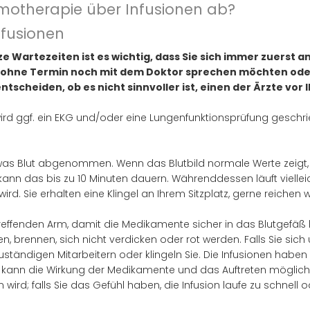
motherapie über Infusionen ab?
nfusionen
ze Wartezeiten ist es wichtig, dass Sie sich immer zuers
 ohne Termin noch mit dem Doktor sprechen möchten oder s
scheiden, ob es nicht sinnvoller ist, einen der Ärzte vor 
ird ggf. ein EKG und/oder eine Lungenfunktionsprüfung geschri
was Blut abgenommen. Wenn das Blutbild normale Werte zeigt, 
e kann das bis zu 10 Minuten dauern. Währenddessen läuft viell
ird. Sie erhalten eine Klingel an Ihrem Sitzplatz, gerne reichen
reffenden Arm, damit die Medikamente sicher in das Blutgefäß
en, brennen, sich nicht verdicken oder rot werden. Falls Sie si
uständigen Mitarbeitern oder klingeln Sie. Die Infusionen haben 
ie kann die Wirkung der Medikamente und das Auftreten möglich
en wird; falls Sie das Gefühl haben, die Infusion laufe zu schnell