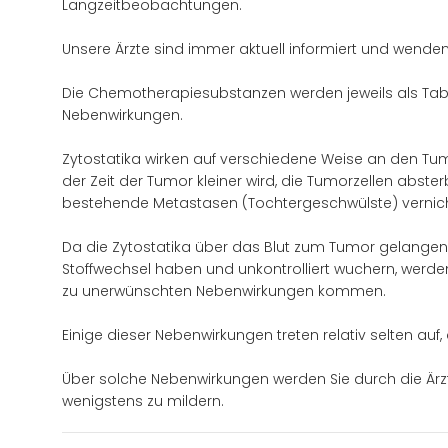
Langzeitbeobachtungen.
Unsere Ärzte sind immer aktuell informiert und wend
Die Chemotherapiesubstanzen werden jeweils als Tablet
Nebenwirkungen.
Zytostatika wirken auf verschiedene Weise an den Tumor
der Zeit der Tumor kleiner wird, die Tumorzellen ab
bestehende Metastasen (Tochtergeschwülste) vernich
Da die Zytostatika über das Blut zum Tumor gelangen,
Stoffwechsel haben und unkontrolliert wuchern, werden
zu unerwünschten Nebenwirkungen kommen.
Einige dieser Nebenwirkungen treten relativ selten a
Über solche Nebenwirkungen werden Sie durch die Ärz
wenigstens zu mildern.