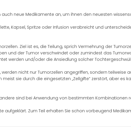
en auch neue Medikamente an, um ihnen den neuesten wissensc
te, Kapsel, Spritze oder Infusion verabreicht und unterscheiden
zellen. Ziel ist es, die Teilung, sprich Vermehrung der Tumorz
sterben und der Tumor verschwindet oder zumindest das Tumorwa
tet werden und/oder die Ansiedlung solcher Tochtergeschwüls
 werden nicht nur Tumorzellen angegriffen, sondern teilweise 
 meist sie durch die eingesetzten „Zellgifte“ zerstört, aber 
uf, andere sind bei Anwendung von bestimmten Kombinationen rel
te aufgeklärt. Zum Teil erhalten Sie schon vorbeugend Medika