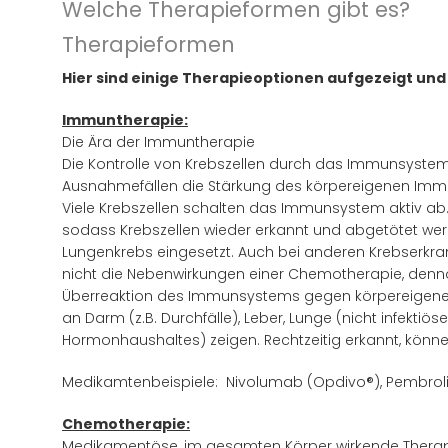
Welche Therapieformen gibt es?
Therapieformen
Hier sind einige Therapieoptionen aufgezeigt und 
Immuntherapie:
Die Ära der Immuntherapie
Die Kontrolle von Krebszellen durch das Immunsystem w
Ausnahmefällen die Stärkung des körpereigenen Immu
Viele Krebszellen schalten das Immunsystem aktiv ab
sodass Krebszellen wieder erkannt und abgetötet wer
Lungenkrebs eingesetzt. Auch bei anderen Krebserkran
nicht die Nebenwirkungen einer Chemotherapie, denn
Überreaktion des Immunsystems gegen körpereigenes
an Darm (z.B. Durchfälle), Leber, Lunge (nicht infek
Hormonhaushaltes) zeigen. Rechtzeitig erkannt, kön
Medikamtenbeispiele: Nivolumab (Opdivo®), Pembroliz
Chemotherapie:
Medikamentöse, im gesamten Körper wirkende Therapi