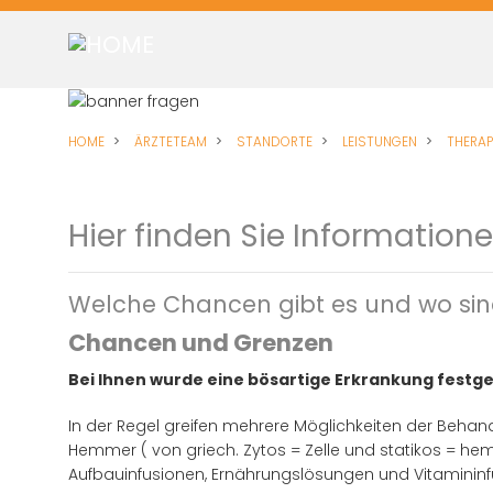
Direkt
zum
Inhalt
HOME
ÄRZTETEAM
STANDORTE
LEISTUNGEN
THERAP
Hier finden Sie Information
Welche Chancen gibt es und wo sin
Chancen und Grenzen
Bei Ihnen wurde eine bösartige Erkrankung festge
In der Regel greifen mehrere Möglichkeiten der Behan
Hemmer ( von griech. Zytos = Zelle und statikos = he
Aufbauinfusionen, Ernährungslösungen und Vitamininf