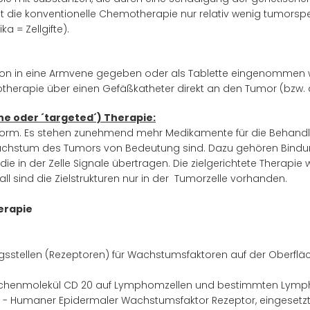
ist die konventionelle Chemotherapie nur relativ wenig tumorspe
 = Zellgifte).
on in eine Armvene gegeben oder als Tablette eingenommen wi
herapie über einen Gefäßkatheter direkt an den Tumor (bzw. 
he oder ´targeted´) Therapie:
pieform. Es stehen zunehmend mehr Medikamente für die Behandl
 Wachstum des Tumors von Bedeutung sind. Dazu gehören Bindu
ie in der Zelle Signale übertragen. Die zielgerichtete Therapie w
 sind die Zielstrukturen nur in der Tumorzelle vorhanden.
erapie
ngsstellen (Rezeptoren) für Wachstumsfaktoren auf der Oberflä
lächenmolekül CD 20 auf Lymphomzellen und bestimmten Lymp
 - Humaner Epidermaler Wachstumsfaktor Rezeptor, eingesetzt