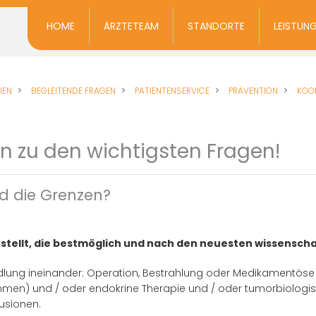
HOME
ÄRZTETEAM
STANDORTE
LEISTUN
IEN
BEGLEITENDE FRAGEN
PATIENTENSERVICE
PRÄVENTION
KOO
en zu den wichtigsten Fragen!
d die Grenzen?
stellt, die bestmöglich und nach den neuesten wissenscha
dlung ineinander: Operation, Bestrahlung oder Medikamentöse T
mmen) und / oder endokrine Therapie und / oder tumorbiologisc
usionen.