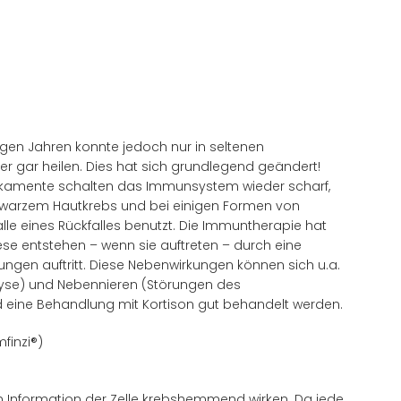
igen Jahren konnte jedoch nur in seltenen
gar heilen. Dies hat sich grundlegend geändert!
dikamente schalten das Immunsystem wieder scharf,
chwarzem Hautkrebs und bei einigen Formen von
le eines Rückfalles benutzt. Die Immuntherapie hat
e entstehen – wenn sie auftreten – durch eine
en auftritt. Diese Nebenwirkungen können sich u.a.
physe) und Nebennieren (Störungen des
 eine Behandlung mit Kortison gut behandelt werden.
finzi®)
 Information der Zelle krebshemmend wirken. Da jede