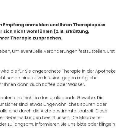
t am Empfang anmelden und Ihren Therapiepass
ich nicht wohlfühlen (z. B. Erkältung,
Ihrer Therapie zu sprechen.
eben, um eventuelle Veränderungen festzustellen. Erst
wird die für Sie angeordnete Therapie in der Apotheke
eicht schon eine kurze Infusion gegen mögliche
 wir Ihnen dann auch Kaffee oder Wasser.
 laufen und nicht in das umliegende Gewebe. Die
ch unsicher sind, etwas Ungewöhnliches spüren oder
alle eine durch die Ärzte bestimmte Laufzeit. Diese
er Nebenwirkungen beeinflussen. Die Mitarbeiter
 oder zu langsam, informieren Sie uns bitte oder klingeln