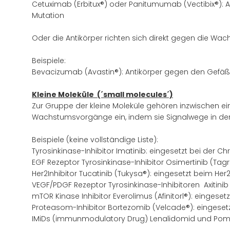
Cetuximab (Erbitux®) oder Panitumumab (Vectibix®): A
Mutation
Oder die Antikörper richten sich direkt gegen die Wa
Beispiele:
Bevacizumab (Avastin®): Antikörper gegen den Gefäß
Kleine Moleküle (´small molecules´)
Zur Gruppe der kleine Moleküle gehören inzwischen ei
Wachstumsvorgänge ein, indem sie Signalwege in der 
Beispiele (keine vollständige Liste):
Tyrosinkinase-Inhibitor Imatinib: eingesetzt bei der
EGF Rezeptor Tyrosinkinase-Inhibitor Osimertinib (Tagr
Her2Inhibitor Tucatinib (Tukysa®): eingesetzt beim He
VEGF/PDGF Rezeptor Tyrosinkinase-Inhibitoren Axitinib 
mTOR Kinase Inhibitor Everolimus (Afinitorl®): eingeset
Proteasom-Inhibitor Bortezomib (Velcade®): eingeset
IMiDs (immunmodulatory Drug) Lenalidomid und Poma